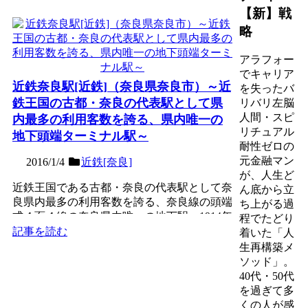
【新】戦
略
アラフォー
でキャリア
近鉄奈良駅[近鉄]（奈良県奈良市）～近
を失ったバ
鉄王国の古都・奈良の代表駅として県
リバリ左脳
人間・スピ
内最多の利用客数を誇る、県内唯一の
リチュアル
地下頭端ターミナル駅～
耐性ゼロの
元金融マン
2016/1/4
近鉄[奈良]
が、人生ど
近鉄王国である古都・奈良の代表駅として奈
ん底から立
良県内最多の利用客数を誇る、奈良線の頭端
ち上がる過
式４面４線の奈良県内唯一の地下駅。1914年
程でたどり
（大正3年）に、...
記事を読む
着いた「人
生再構築メ
ソッド」。
40代・50代
を過ぎて多
くの人が感