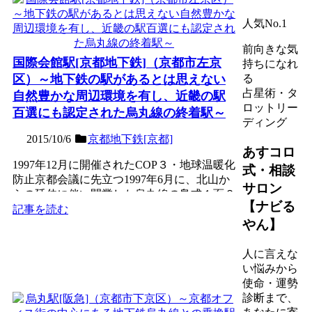
人気No.1
前向きな気
国際会館駅[京都地下鉄]（京都市左京
持ちになれ
区）～地下鉄の駅があるとは思えない
る
占星術・タ
自然豊かな周辺環境を有し、近畿の駅
ロットリー
百選にも認定された烏丸線の終着駅～
ディング
2015/10/6
京都地下鉄[京都]
あすコロ
1997年12月に開催されたCOP３・地球温暖化
式・相談
防止京都会議に先立つ1997年6月に、北山か
サロン
らの延伸に伴い開業した烏丸線の島式１面２
【ナビる
線の地下...
記事を読む
やん】
人に言えな
い悩みから
使命・運勢
診断まで、