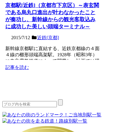
京都駅[近鉄]（京都市下京区）～表玄関
である烏丸口進出が叶わなかったこと
が奏功し、新幹線からの観光客取込み
に成功した美しい頭端ターミナル～
2015/7/12
近鉄[京都]
新幹線京都駅に直結する、近鉄京都線の４面
４線の櫛形頭端高架駅。1928年（昭和3年）
に奈良電気鉄道によって開業し、計画では現
在の地下鉄京都駅...
記事を読む