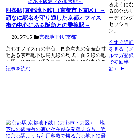
るようにな
四条駅[京都地下鉄]（京都市下京区）～
る60分のリ
頑なに駅名を守り通した京都オフィス
ーディング
セッショ
街の中心にある阪急との乗換駅～
ン。
2015/7/15
京都地下鉄[京都]
今すぐ詳細
京都オフィス街の中心、四条烏丸の交差点付
を見る（メ
近ある京都地下鉄烏丸線の島式１面２線の地
ルマガ登録
下駅。1981年（昭和56年）に地下鉄烏丸線の
で初回半
京都ー北大路開...
額） ▶
記事を読む