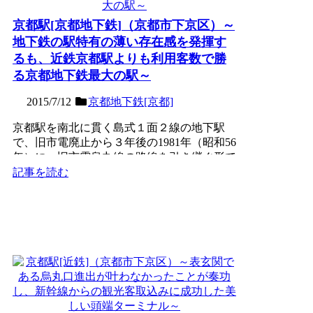
京都駅[京都地下鉄]（京都市下京区）～
地下鉄の駅特有の薄い存在感を発揮す
るも、近鉄京都駅よりも利用客数で勝
る京都地下鉄最大の駅～
2015/7/12
京都地下鉄[京都]
京都駅を南北に貫く島式１面２線の地下駅
で、旧市電廃止から３年後の1981年（昭和56
年）に、旧市電烏丸線の路線を引き継ぐ形で
開通した地下鉄烏...
記事を読む