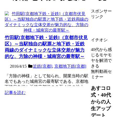
スポンサー
リンク
竹田駅[京都地下鉄・近鉄]（京都市伏見
イチオシ
区）～当駅独自の駅票と地下鉄・近鉄
40代から感
両線のダイナミックな立体交差が魅力
じるモヤモ
的な、方除の神様・城南宮の最寄駅～
ヤを解消で
きる
2016/4/15
近鉄[京都]
,
京都地下鉄[京都]
無料動画セ
「方除の神様」として知られ、開業当時の駅
ミナー
名でもあった城南宮の最寄駅である、京都地
下鉄烏丸線と近鉄京都線の２面４線の地上
あすコロ
駅。昭和初期に開業し長...
記事を読む
式・40代
からの人
生アップ
デート