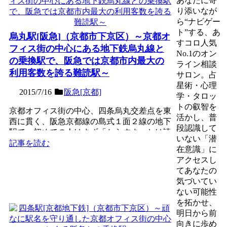
あなたに寄
り添いなが
ら“ナビゲー
ト”する、あ
烏丸駅[阪急]（京都市下京区）～京都オ
すコロ人気
フィス街の中心にある地下鉄烏丸線と
No.1のオン
の乗換駅で、阪急では京都市内最大の
ライン相談
利用客数を誇る難読駅～
サロン。占
星術・心理
2015/7/16
阪急[京都]
学・タロッ
トの叡智を
京都オフィス街の中心、四条烏丸交差点を東
活かし、普
西に貫く、阪急京都線の島式１面２線の地下
段認識して
駅で、初めての人はまず「からすま」とは読
いない「潜
めないであろう難読駅...
記事を読む
在意識」に
アクセスし
てあなたの
気づいてい
ない可能性
を拓かせ、
明日から前
向きに歩め