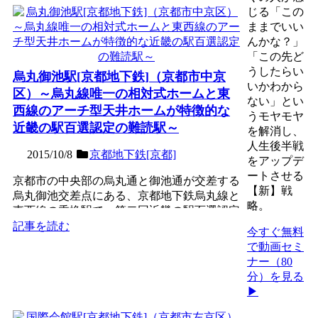
じる「この
ままでいい
んかな？」
「この先ど
うしたらい
烏丸御池駅[京都地下鉄]（京都市中京
いかわから
区）～烏丸線唯一の相対式ホームと東
ない」とい
西線のアーチ型天井ホームが特徴的な
うモヤモヤ
近畿の駅百選認定の難読駅～
を解消し、
人生後半戦
2015/10/8
京都地下鉄[京都]
をアップデ
ートさせる
京都市の中央部の烏丸通と御池通が交差する
【新】戦
烏丸御池交差点にある、京都地下鉄烏丸線と
略。
東西線の乗換駅で、第二回近畿の駅百選認定
駅。1981年の烏丸...
記事を読む
今すぐ無料
で動画セミ
ナー（80
分）を見る
▶