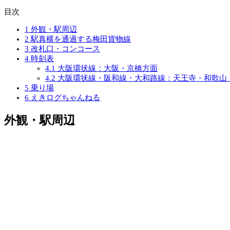
目次
1
外観・駅周辺
2
駅真横を通過する梅田貨物線
3
改札口・コンコース
4
時刻表
4.1
大阪環状線：大阪・京橋方面
4.2
大阪環状線・阪和線・大和路線：天王寺・和歌山
5
乗り場
6
えきログちゃんねる
外観・駅周辺