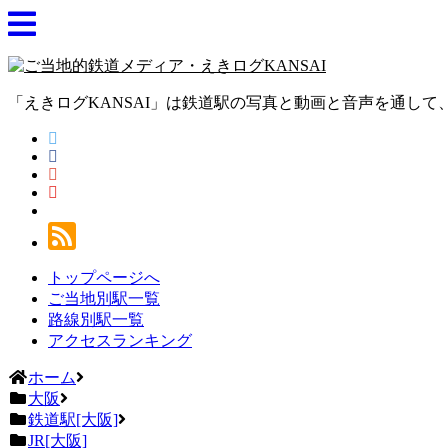
「えきログKANSAI」は鉄道駅の写真と動画と音声を通し
トップページへ
ご当地別駅一覧
路線別駅一覧
アクセスランキング
ホーム
大阪
鉄道駅[大阪]
JR[大阪]