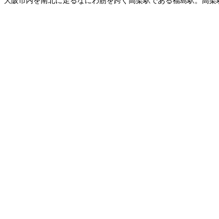
大阪市内を南北に走るなにわ筋を跨ぐ高架駅である福島駅。高架