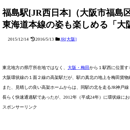
福島駅[JR西日本]（大阪市福
東海道本線の姿も楽しめる「大
2015/12/14
2016/5/13
JR[大阪]
東北地方の県庁所在地ではなく、
大阪・梅田
から１駅西に位置す
大阪環状線の１面２線の高架駅だが、駅の真北の地上を梅田貨物
また、見晴しの良い高架ホームからは、同駅の北を走るJR神戸
長らく快速通過駅であったが、2012年（平成24年）に環状線
スポンサーリンク