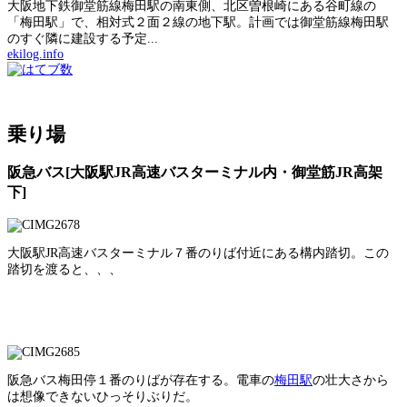
大阪地下鉄御堂筋線梅田駅の南東側、北区曽根崎にある谷町線の
「梅田駅」で、相対式２面２線の地下駅。計画では御堂筋線梅田駅
のすぐ隣に建設する予定...
ekilog.info
乗り場
阪急バス[大阪駅JR高速バスターミナル内・御堂筋JR高架
下]
大阪駅JR高速バスターミナル７番のりば付近にある構内踏切。この
踏切を渡ると、、、
阪急バス梅田停１番のりばが存在する。電車の
梅田駅
の壮大さから
は想像できないひっそりぶりだ。