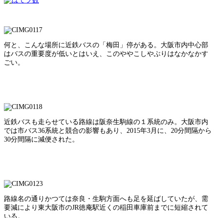
何と、こんな場所に近鉄バスの「梅田」停がある。大阪市内中心部
はバスの重要度が低いとはいえ、このややこしやぶりはなかなかす
ごい。
近鉄バスも走らせている路線は阪奈生駒線の１系統のみ。大阪市内
では市バス36系統と競合の影響もあり、2015年3月に、20分間隔から
30分間隔に減便された。
路線名の通りかつては奈良・生駒方面へも足を延ばしていたが、需
要減により東大阪市のJR徳庵駅近くの稲田車庫前までに短縮されて
いる。