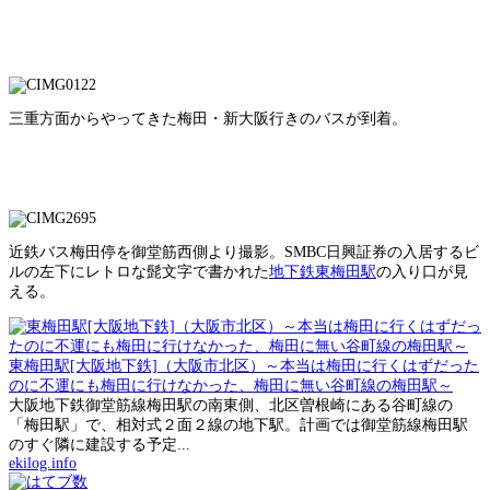
三重方面からやってきた梅田・新大阪行きのバスが到着。
近鉄バス梅田停を御堂筋西側より撮影。SMBC日興証券の入居するビ
ルの左下にレトロな髭文字で書かれた
地下鉄東梅田駅
の入り口が見
える。
東梅田駅[大阪地下鉄]（大阪市北区）～本当は梅田に行くはずだった
のに不運にも梅田に行けなかった、梅田に無い谷町線の梅田駅～
大阪地下鉄御堂筋線梅田駅の南東側、北区曽根崎にある谷町線の
「梅田駅」で、相対式２面２線の地下駅。計画では御堂筋線梅田駅
のすぐ隣に建設する予定...
ekilog.info