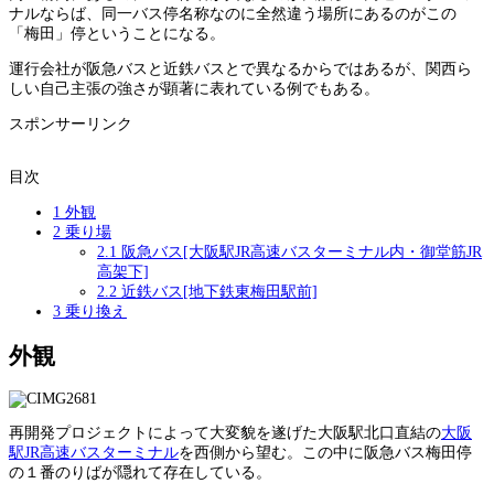
ナルならば、同一バス停名称なのに全然違う場所にあるのがこの
「梅田」停ということになる。
運行会社が阪急バスと近鉄バスとで異なるからではあるが、関西ら
しい自己主張の強さが顕著に表れている例でもある。
スポンサーリンク
目次
1
外観
2
乗り場
2.1
阪急バス[大阪駅JR高速バスターミナル内・御堂筋JR
高架下]
2.2
近鉄バス[地下鉄東梅田駅前]
3
乗り換え
外観
再開発プロジェクトによって大変貌を遂げた大阪駅北口直結の
大阪
駅JR高速バスターミナル
を西側から望む。この中に阪急バス梅田停
の１番のりばが隠れて存在している。