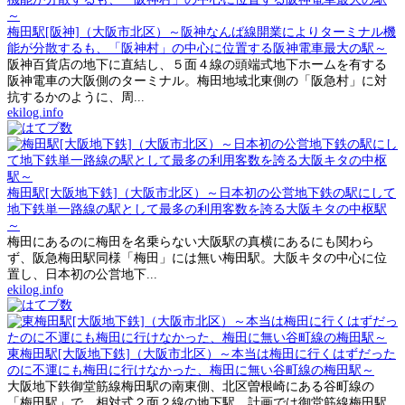
梅田駅[阪神]（大阪市北区）～阪神なんば線開業によりターミナル機
能が分散するも、「阪神村」の中心に位置する阪神電車最大の駅～
阪神百貨店の地下に直結し、５面４線の頭端式地下ホームを有する
阪神電車の大阪側のターミナル。梅田地域北東側の「阪急村」に対
抗するかのように、周...
ekilog.info
梅田駅[大阪地下鉄]（大阪市北区）～日本初の公営地下鉄の駅にして
地下鉄単一路線の駅として最多の利用客数を誇る大阪キタの中枢駅
～
梅田にあるのに梅田を名乗らない大阪駅の真横にあるにも関わら
ず、阪急梅田駅同様「梅田」には無い梅田駅。大阪キタの中心に位
置し、日本初の公営地下...
ekilog.info
東梅田駅[大阪地下鉄]（大阪市北区）～本当は梅田に行くはずだった
のに不運にも梅田に行けなかった、梅田に無い谷町線の梅田駅～
大阪地下鉄御堂筋線梅田駅の南東側、北区曽根崎にある谷町線の
「梅田駅」で、相対式２面２線の地下駅。計画では御堂筋線梅田駅