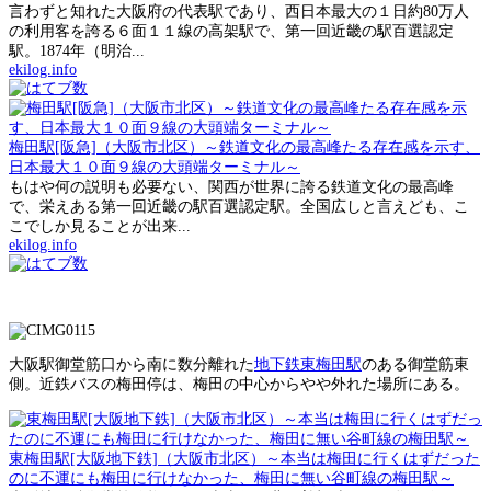
言わずと知れた大阪府の代表駅であり、西日本最大の１日約80万人
の利用客を誇る６面１１線の高架駅で、第一回近畿の駅百選認定
駅。1874年（明治...
ekilog.info
梅田駅[阪急]（大阪市北区）～鉄道文化の最高峰たる存在感を示す、
日本最大１０面９線の大頭端ターミナル～
もはや何の説明も必要ない、関西が世界に誇る鉄道文化の最高峰
で、栄えある第一回近畿の駅百選認定駅。全国広しと言えども、こ
こでしか見ることが出来...
ekilog.info
大阪駅御堂筋口から南に数分離れた
地下鉄東梅田駅
のある御堂筋東
側。近鉄バスの梅田停は、梅田の中心からやや外れた場所にある。
東梅田駅[大阪地下鉄]（大阪市北区）～本当は梅田に行くはずだった
のに不運にも梅田に行けなかった、梅田に無い谷町線の梅田駅～