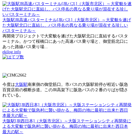
大阪駅JR高速バスターミナル[JRバス]（大阪市北区）～大変貌を遂げ
た大阪駅北口に直結し、バス停名の異なる乗り場が混在する珍しい
バスターミナル～
再開発プロジェクトで大変貌を遂げた大阪駅北口に直結するバスタ
ーミナル。かつて桜橋口にあった高速バス乗り場と、御堂筋北口に
あった路線バス乗り場...
ekilog.info
今度は
大阪駅
南東側の御堂筋口。市バスの大阪駅前停が程近い阪急
百貨店前の横断歩道。このJR高架下に阪急バスの２番のりばが隠さ
れている。
大阪駅[JR西日本]（大阪市北区）～大阪ステーションシティ再開発に
よる大変貌で阪急村に襲い掛かる、梅田の地に最初に出来た西日本
最大の駅～