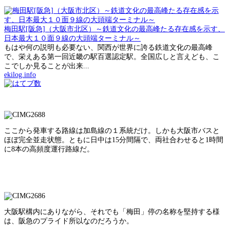
梅田駅[阪急]（大阪市北区）～鉄道文化の最高峰たる存在感を示す、
日本最大１０面９線の大頭端ターミナル～
もはや何の説明も必要ない、関西が世界に誇る鉄道文化の最高峰
で、栄えある第一回近畿の駅百選認定駅。全国広しと言えども、こ
こでしか見ることが出来...
ekilog.info
ここから発車する路線は加島線の１系統だけ。しかも大阪市バスと
ほぼ完全並走状態。ともに日中は15分間隔で、両社合わせると1時間
に8本の高頻度運行路線だ。
大阪駅構内にありながら、それでも「梅田」停の名称を堅持する様
は、阪急のプライド所以なのだろうか。