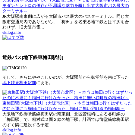
大阪駅前停[大阪市バス]（大阪市北区）～旧市電の電停名を継承し、
モダンとレトロの併存が不思議な魅力を醸し出す大阪市バス最大の
ターミナル～
JR大阪駅南東側に広がる大阪市バス最大のバスターミナル。同じ大
阪市交通局内でありながら、「梅田」を名乗る地下鉄とは平仄を合
わせず、旧大阪市電...
ekilog.info
近鉄バス[地下鉄東梅田駅前]
そして、さらにややこしいのが、大阪駅前から御堂筋を南に下った
地下鉄東梅田駅前
にある。
東梅田駅[大阪地下鉄]（大阪市北区）～本当は梅田に行くはずだった
のに不運にも梅田に行けなかった、梅田に無い谷町線の梅田駅～
大阪地下鉄御堂筋線梅田駅の南東側、北区曽根崎にある谷町線の
「梅田駅」で、相対式２面２線の地下駅。計画では御堂筋線梅田駅
のすぐ隣に建設する予定...
ekilog.info