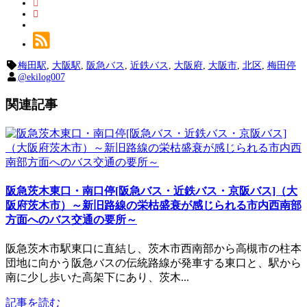
梅田駅
,
大阪駅
,
阪急バス
,
近鉄バス
,
大阪府
,
大阪市
,
北区
,
梅田停
@ekilog007
関連記事
阪急茨木東口・南口停[阪急バス・近鉄バス・京阪バス]（大
阪府茨木市）～新旧路線の栄枯盛衰が感じられる市内西南部
方面へのバス交通の要所～
阪急茨木市駅東口に直結し、茨木市西南部から高槻市の柱本
団地に向かう阪急バスの伝統路線が発車する東口と、駅から
南に少し歩いた高架下にあり、茨木...
記事を読む