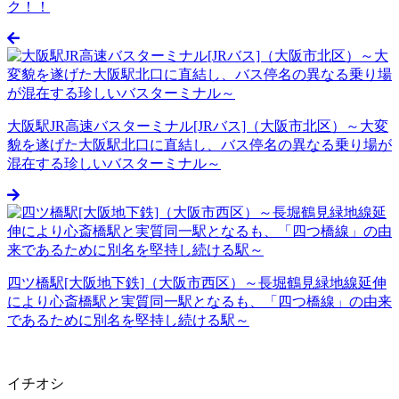
大阪駅JR高速バスターミナル[JRバス]（大阪市北区）～大変
貌を遂げた大阪駅北口に直結し、バス停名の異なる乗り場が
混在する珍しいバスターミナル～
四ツ橋駅[大阪地下鉄]（大阪市西区）～長堀鶴見緑地線延伸
により心斎橋駅と実質同一駅となるも、「四つ橋線」の由来
であるために別名を堅持し続ける駅～
イチオシ