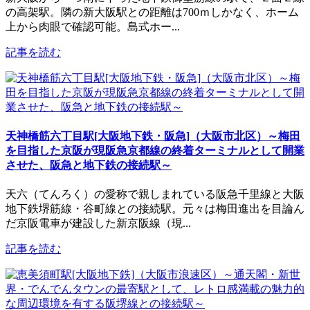
の高架駅。隣の新大阪駅との距離は700ｍしかなく、ホーム
上から肉眼で確認可能。島式ホー...
記事を読む
天神橋筋六丁目駅[大阪地下鉄・阪急]（大阪市北区）～梅田
を目指した京阪が現阪急京都線の終着ターミナルとして開業
させた、阪急と地下鉄の接続駅～
天六（てんろく）の愛称で親しまれている阪急千里線と大阪
地下鉄堺筋線・谷町線との接続駅。元々は梅田進出を目論ん
だ京阪電車が建設した新京阪線（現...
記事を読む