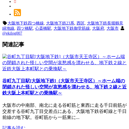
大阪地下鉄四つ橋線
,
大阪地下鉄23系
,
西区
,
大阪地下鉄長堀鶴見
緑地線
,
四ツ橋駅
,
心斎橋駅
,
大阪地下鉄御堂筋線
,
大阪府
,
大阪市
@ekilog007
関連記事
谷町九丁目駅[大阪地下鉄]（大阪市天王寺区）～ホーム端の
閉鎖された怪しい空間が哀愁感を漂わせる、地下鉄２線と近
鉄大阪上本町駅との乗換駅～
大阪市の中南部、南北に走る谷町筋と東西に走る千日前筋が
交差する谷町九丁目交差点にある、大阪地下鉄谷町線と千日
前線の地下駅。谷町筋から一筋東に...
記事を読む