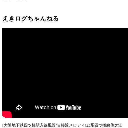
えきログちゃんねる
[大阪地下鉄四ツ橋駅入線風景/ｗ接近メロディ]23系四つ橋線住之江