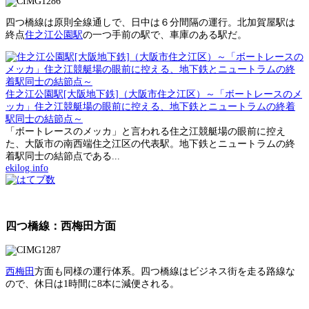
四つ橋線は原則全線通しで、日中は６分間隔の運行。北加賀屋駅は
終点
住之江公園駅
の一つ手前の駅で、車庫のある駅だ。
住之江公園駅[大阪地下鉄]（大阪市住之江区）～「ボートレースのメ
ッカ」住之江競艇場の眼前に控える、地下鉄とニュートラムの終着
駅同士の結節点～
「ボートレースのメッカ」と言われる住之江競艇場の眼前に控え
た、大阪市の南西端住之江区の代表駅。地下鉄とニュートラムの終
着駅同士の結節点である...
ekilog.info
四つ橋線：西梅田方面
西梅田
方面も同様の運行体系。四つ橋線はビジネス街を走る路線な
ので、休日は1時間に8本に減便される。