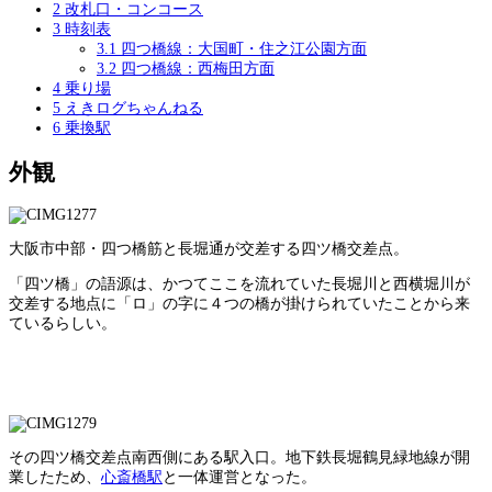
2
改札口・コンコース
3
時刻表
3.1
四つ橋線：大国町・住之江公園方面
3.2
四つ橋線：西梅田方面
4
乗り場
5
えきログちゃんねる
6
乗換駅
外観
大阪市中部・四つ橋筋と長堀通が交差する四ツ橋交差点。
「四ツ橋」の語源は、かつてここを流れていた長堀川と西横堀川が
交差する地点に「ロ」の字に４つの橋が掛けられていたことから来
ているらしい。
その四ツ橋交差点南西側にある駅入口。地下鉄長堀鶴見緑地線が開
業したため、
心斎橋駅
と一体運営となった。