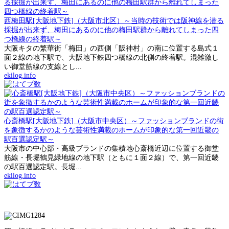
西梅田駅[大阪地下鉄]（大阪市北区）～当時の技術では阪神線を潜る
採掘が出来ず、梅田にあるのに他の梅田駅群から離れてしまった四
つ橋線の終着駅～
大阪キタの繁華街「梅田」の西側「阪神村」の南に位置する島式１
面２線の地下駅で、大阪地下鉄四つ橋線の北側の終着駅。混雑激し
い御堂筋線の支線とし...
ekilog.info
心斎橋駅[大阪地下鉄]（大阪市中央区）～ファッションブランドの街
を象徴するかのような芸術性満載のホームが印象的な第一回近畿の
駅百選認定駅～
大阪市の中心部・高級ブランドの集積地心斎橋近辺に位置する御堂
筋線・長堀鶴見緑地線の地下駅（ともに１面２線）で、第一回近畿
の駅百選認定駅。長堀...
ekilog.info