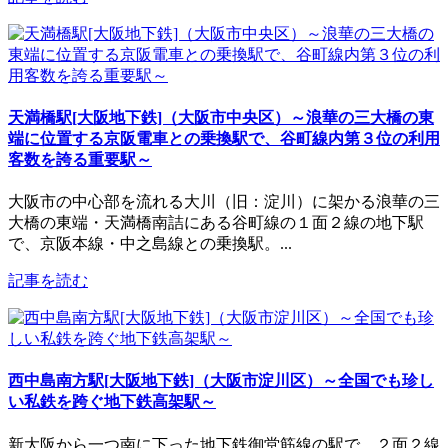
天満橋駅[大阪地下鉄]（大阪市中央区）～浪華の三大橋の東
端に位置する京阪電車との乗換駅で、谷町線内第３位の利用
客数を誇る重要駅～
大阪市の中心部を流れる大川（旧：淀川）に架かる浪華の三
大橋の東端・天満橋南詰にある谷町線の１面２線の地下駅
で、京阪本線・中之島線との乗換駅。...
記事を読む
西中島南方駅[大阪地下鉄]（大阪市淀川区）～全国でも珍し
い私鉄を跨ぐ地下鉄高架駅～
新大阪から一つ南に下った地下鉄御堂筋線の駅で、２面２線