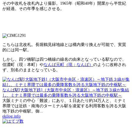
その中改札を改札内より撮影。1965年（昭和40年）開業から半世紀
が経過。その年季を感じさせる。
こちらは北改札。長堀鶴見緑地線とは構内乗り換えが可能で、実質
的には同一駅。
しかし、四ツ橋駅は四つ橋線の線名の由来となっている駅なので、
信濃町（現：本町）や
なんば元町（現：なんば）
のように改称され
ず、別名のままとなっている。
なんば駅[大阪地下鉄]（大阪市中央区・浪速区）～地下鉄３線が集結
し、ミナミ界隈では最多の乗降客数を誇る大阪地下鉄の中枢駅～
大阪ミナミの中心「難波」にあり、１日あたり約34万人と、ミナミ
界隈では近鉄・南海のターミナル駅を凌駕する利用客数を誇る大阪
地下鉄の中枢駅。御...
ekilog.info