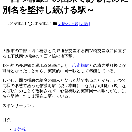
別名を堅持し続ける駅～
2015/10/21
2015/10/24
大阪地下鉄[大阪]
大阪市の中部・四つ橋筋と長堀通が交差する四ツ橋交差点に位置す
る地下鉄四つ橋線の１面２線の地下駅。
1996年の長堀鶴見緑地線延伸により、
心斎橋駅
との構内乗り換えが
可能となったことから、実質的に同一駅として機能している。
しかし、四つ橋線の線名の由来となった駅であることから、かつて
同様の形態であった信濃町駅（現：本町）、なんば元町駅（現：な
んば駅）のごとく改称されず、心斎橋駅と実質同一の駅ながら、別
名を堅持したまま現在に至っている。
スポンサーリンク
目次
1
外観