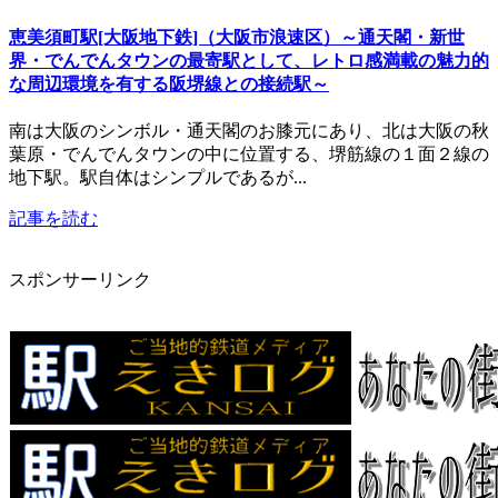
恵美須町駅[大阪地下鉄]（大阪市浪速区）～通天閣・新世
界・でんでんタウンの最寄駅として、レトロ感満載の魅力的
な周辺環境を有する阪堺線との接続駅～
南は大阪のシンボル・通天閣のお膝元にあり、北は大阪の秋
葉原・でんでんタウンの中に位置する、堺筋線の１面２線の
地下駅。駅自体はシンプルであるが...
記事を読む
スポンサーリンク