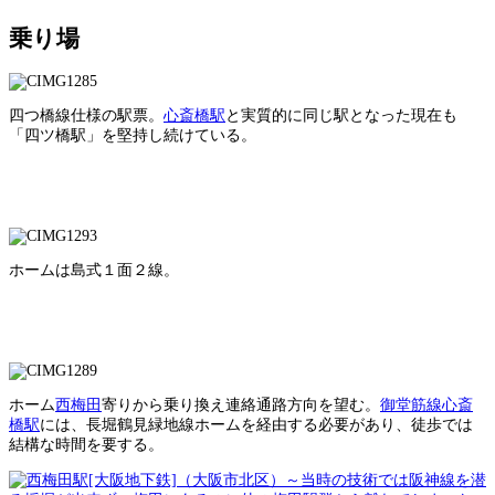
乗り場
四つ橋線仕様の駅票。
心斎橋駅
と実質的に同じ駅となった現在も
「四ツ橋駅」を堅持し続けている。
ホームは島式１面２線。
ホーム
西梅田
寄りから乗り換え連絡通路方向を望む。
御堂筋線心斎
橋駅
には、長堀鶴見緑地線ホームを経由する必要があり、徒歩では
結構な時間を要する。