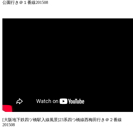
公園行き＠１番線201508
[大阪地下鉄四ツ橋駅入線風景]23系四つ橋線西梅田行き＠２番線
201508