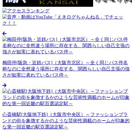
梅田停[阪急・近鉄バス]（大阪市北区）～全く同じバス停名
称なのに全然違う場所に存在する、関西らしい自己主張の強
さが如実に表れているバス停～
心斎橋駅[大阪地下鉄]（大阪市中央区）～ファッションブラ
ンドの街を象徴するかのような芸術性満載のホームが印象的
な第一回近畿の駅百選認定駅～