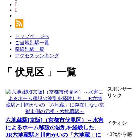
トップページへ
ご当地別駅一覧
路線別駅一覧
アクセスランキング
伏見区
一覧
スポンサー
リンク
六地蔵駅[京阪]（京都市伏見区）～水害
イチオシ
によるホーム移設の波乱を経験した、
40代から感
JR六地蔵駅と川向かいの「六地蔵」に