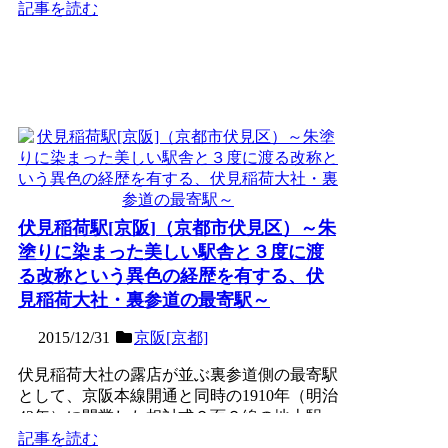
治43年）京阪本...
記事を読む
伏見稲荷駅[京阪]（京都市伏見区）～朱
塗りに染まった美しい駅舎と３度に渡
る改称という異色の経歴を有する、伏
見稲荷大社・裏参道の最寄駅～
2015/12/31
京阪[京都]
伏見稲荷大社の露店が並ぶ裏参道側の最寄駅
として、京阪本線開通と同時の1910年（明治
43年）に開業した相対式２面２線の地上駅。
当初「稲荷新道...
記事を読む