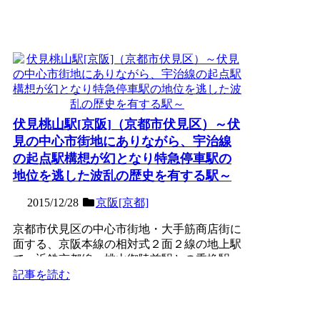
伏見桃山駅[京阪]（京都市伏見区）～伏
見の中心市街地にありながら、宇治線
の起点駅構想が幻となり特急停車駅の
地位を逃した波乱の歴史を有する駅～
2015/12/28
京阪[京都]
京都市伏見区の中心市街地・大手筋商店街に
面する、京阪本線の相対式２面２線の地上駅
で、近鉄京都線・桃山御陵前駅との乗換駅。
戦前は急行停車駅であ...
記事を読む