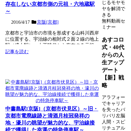
じるモヤモ
存在しない京都市側の元祖・六地蔵駅
ヤを解消で
～
きる
無料動画セ
2016/4/17
京阪[京都]
ミナー
京都市と宇治市の市境を形成する山科川西岸
あすコロ
に位置する、宇治線の相対式２面２線の地上
駅（盛土駅）。大正時代から存在する元祖・
式・40代
六地蔵駅であるが、そ...
記事を読む
からの人
生アップ
デート
【新】戦
略
アラフォー
でキャリア
中書島駅[京阪]（京都市伏見区）～旧・
を失ったバ
京都市電廃線跡と清酒月桂冠発祥の
リバリ左脳
人間・スピ
地・濠川の眺望が魅力的な、宇治線接
リチュアル
続で獲得した幸運の特急停車駅～