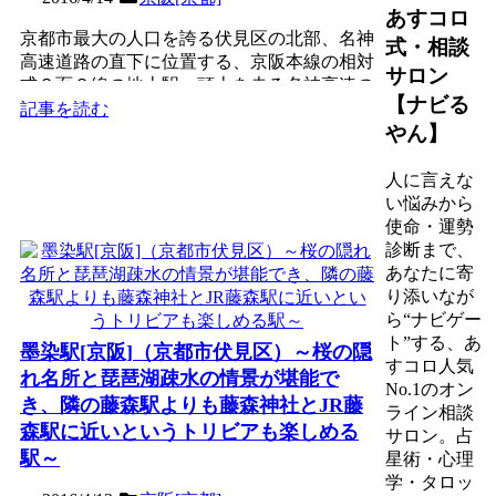
あすコロ
京都市最大の人口を誇る伏見区の北部、名神
式・相談
高速道路の直下に位置する、京阪本線の相対
サロン
式２面２線の地上駅。頭上を走る名神高速の
【ナビる
影響で景観が激変した...
記事を読む
やん】
人に言えな
い悩みから
使命・運勢
診断まで、
あなたに寄
り添いなが
ら“ナビゲー
ト”する、あ
墨染駅[京阪]（京都市伏見区）～桜の隠
すコロ人気
れ名所と琵琶湖疎水の情景が堪能で
No.1のオン
き、隣の藤森駅よりも藤森神社とJR藤
ライン相談
森駅に近いというトリビアも楽しめる
サロン。占
駅～
星術・心理
学・タロッ