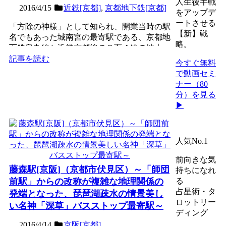
人生後半戦
2016/4/15
近鉄[京都]
,
京都地下鉄[京都]
をアップデ
ートさせる
「方除の神様」として知られ、開業当時の駅
【新】戦
名でもあった城南宮の最寄駅である、京都地
略。
下鉄烏丸線と近鉄京都線の２面４線の地上
駅。昭和初期に開業し長...
記事を読む
今すぐ無料
で動画セミ
ナー（80
分）を見る
▶
人気No.1
前向きな気
藤森駅[京阪]（京都市伏見区）～「師団
持ちになれ
前駅」からの改称が複雑な地理関係の
る
占星術・タ
発端となった、琵琶湖疎水の情景美し
ロットリー
い名神「深草」バスストップ最寄駅～
ディング
2016/4/14
京阪[京都]