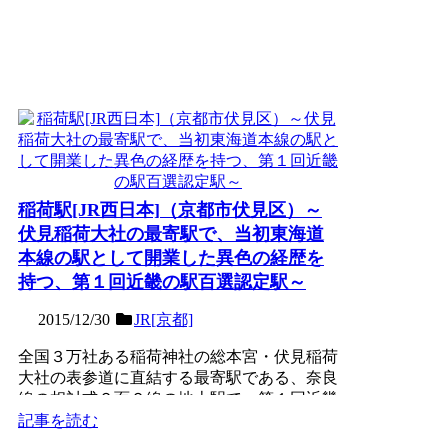
稲荷駅[JR西日本]（京都市伏見区）～
伏見稲荷大社の最寄駅で、当初東海道
本線の駅として開業した異色の経歴を
持つ、第１回近畿の駅百選認定駅～
2015/12/30
JR[京都]
全国３万社ある稲荷神社の総本宮・伏見稲荷
大社の表参道に直結する最寄駅である、奈良
線の相対式２面２線の地上駅で、第１回近畿
の駅百選認定駅。18...
記事を読む