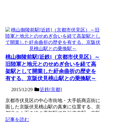
桃山御陵前駅[近鉄]（京都市伏見区）～
旧陸軍と地元とのせめぎ合いを経て高
架駅として開業した紆余曲折の歴史を
有する、京阪伏見桃山駅との乗換駅～
2015/12/29
近鉄[京都]
京都市伏見区の中心市街地・大手筋商店街に
面した京阪伏見桃山駅の真東に位置する、京
都線の１面２線の高架駅で急行停車駅。京阪
伏見桃山駅から遅れる...
記事を読む