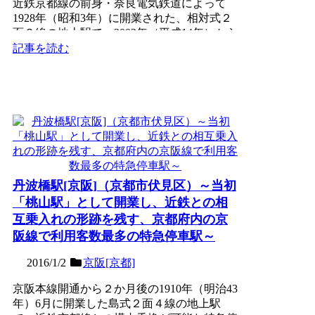
近鉄京都線の前身・奈良電気鉄道によって
1928年（昭和3年）に開業された、相対式２
面２線の地上駅で、2002年（平成14年）から
の近鉄特急停...
記事を読む
丹波橋駅[京阪]（京都市伏見区）～当初
「桃山駅」として開業し、近鉄との相
互乗入れの形跡を残す、京都府内の京
阪線で利用客数最多の特急停車駅～
2016/1/2
京阪[京都]
京阪本線開通から２か月後の1910年（明治43
年）6月に開業した島式２面４線の地上駅