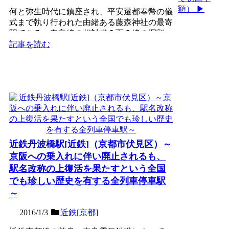
額） ▶
何と弥生時代に鎮座され、平安遷都奉幣の儀
式まで執り行われた由緒ある藤森神社の最寄
駅である、奈良線の相対式２面２線の掘割
駅。100年の歴史を持...
記事を読む
近鉄丹波橋駅[近鉄]（京都市伏見区）～
京阪への乗入れに伴い廃止されるも、
駅名改称の上復活を果たすという全国
でも珍しい歴史を有する全列車停車駅
～
2016/1/3
近鉄[京都]