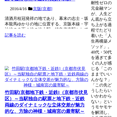
耐性ゼロの
元金融マン
2016/4/16
京阪[京都]
が、人生ど
清酒月桂冠発祥の地であり、幕末の志士・坂
ん底から立
本龍馬ゆかりの地に位置する、京阪本線・宇
ち上がる過
治線の３面４線の地上駅。特急停車駅として
程でたどり
は異例の１万人程度の...
記事を読む
着いた「人
生再構築メ
ソッド」。
40代・50代
を過ぎて多
くの人が感
じる「この
ままでいい
んかな？」
「この先ど
うしたらい
竹田駅[京都地下鉄・近鉄]（京都市伏見
いかわから
区）～当駅独自の駅票と地下鉄・近鉄
ない」とい
両線のダイナミックな立体交差が魅力
うモヤモヤ
的な、方除の神様・城南宮の最寄駅～
を解消し、