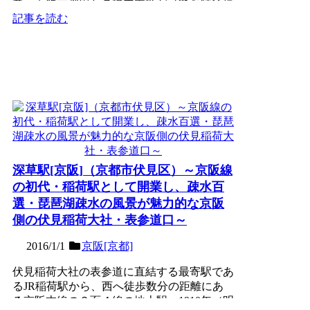
で、近鉄京都線との構内乗換が可能な特急停
車駅。当初「桃山...
記事を読む
深草駅[京阪]（京都市伏見区）～京阪線
の初代・稲荷駅として開業し、疎水百
選・琵琶湖疎水の風景が魅力的な京阪
側の伏見稲荷大社・表参道口～
2016/1/1
京阪[京都]
伏見稲荷大社の表参道に直結する最寄駅であ
るJR稲荷駅から、西へ徒歩数分の距離にあ
る京阪本線の２面４線の地上駅。1910年（明