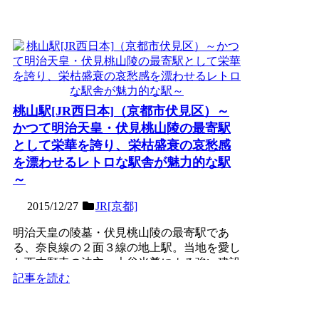
桃山駅[JR西日本]（京都市伏見区）～
かつて明治天皇・伏見桃山陵の最寄駅
として栄華を誇り、栄枯盛衰の哀愁感
を漂わせるレトロな駅舎が魅力的な駅
～
2015/12/27
JR[京都]
明治天皇の陵墓・伏見桃山陵の最寄駅であ
る、奈良線の２面３線の地上駅。当地を愛し
た西本願寺の法主・大谷光尊による強い建設
要望があるも、不要不急...
記事を読む