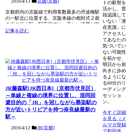
2016/4/13
京阪[京都]
トの叡智を
活かし、普
京都府内の京阪線で利用客数最多の丹波橋駅
段認識して
の一駅北に位置する、京阪本線の相対式２面
いない「潜
２線の地上駅。駅西側では、美しい情景が魅
在意識」に
力の国の史跡・琵琶湖...
記事を読む
アクセスし
てあなたの
気づいてい
ない可能性
を拓かせ、
明日から前
向きに歩め
るようにな
る60分のリ
JR藤森駅[JR西日本]（京都市伏見区）
ーディング
～単線と複線の境界に位置し、混同回
セッショ
ン。
避目的の「JR」を冠しながら墨染駅の
方が近いトリビアを持つ奈良線最新の
今すぐ詳細
駅～
を見る（メ
ルマガ登録
2016/4/12
JR[京都]
で初回半