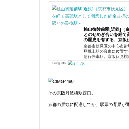
桃山御陵前駅[近鉄]（
とのせめぎ合いを経て
の歴史を有する、京阪
京都市伏見区の中心市街
見桃山駅の真東に位置す
急行停車駅。京阪伏見桃山
ekilog.info
その京阪丹波橋駅西口。
京都の景観に配慮してか、駅票の背景が