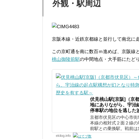
外観・駅周辺
京阪本線・近鉄京都線と並行して南北に
この京町通を南に数百ｍ進めば、京阪線
桃山御陵前駅
の中間地点・大手筋にたど
伏見桃山駅[京阪]（京
地にありながら、宇治
停車駅の地位を逃した
京都市伏見区の中心市街
本線の相対式２面２線の
前駅との乗換駅。戦前は急
ekilog.info