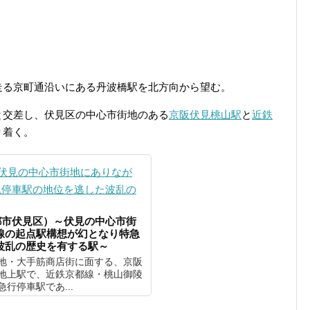
走る京町通沿いにある丹波橋駅を北方向から望む。
と交差し、伏見区の中心市街地のある
京阪伏見桃山駅
と
近鉄
り着く。
都市伏見区）～伏見の中心市街
線の起点駅構想が幻となり特急
波乱の歴史を有する駅～
地・大手筋商店街に面する、京阪
地上駅で、近鉄京都線・桃山御陵
行停車駅であ...