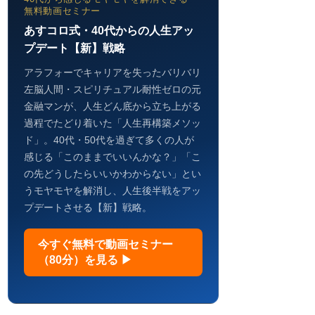
無料動画セミナー
あすコロ式・40代からの人生アッ
プデート【新】戦略
アラフォーでキャリアを失ったバリバリ
左脳人間・スピリチュアル耐性ゼロの元
金融マンが、人生どん底から立ち上がる
過程でたどり着いた「人生再構築メソッ
ド」。40代・50代を過ぎて多くの人が
感じる「このままでいいんかな？」「こ
の先どうしたらいいかわからない」とい
うモヤモヤを解消し、人生後半戦をアッ
プデートさせる【新】戦略。
今すぐ無料で動画セミナー
（80分）を見る ▶