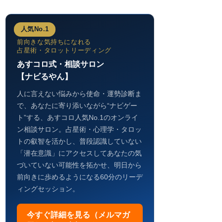
人気No.1
前向きな気持ちになれる
占星術・タロットリーディング
あすコロ式・相談サロン
【ナビるやん】
人に言えない悩みから使命・運勢診断ま
で、あなたに寄り添いながら“ナビゲー
ト”する、あすコロ人気No.1のオンライ
ン相談サロン。占星術・心理学・タロッ
トの叡智を活かし、普段認識していない
「潜在意識」にアクセスしてあなたの気
づいていない可能性を拓かせ、明日から
前向きに歩めるようになる60分のリーデ
ィングセッション。
今すぐ詳細を見る（メルマガ