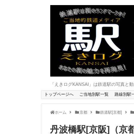
「えきログKANSAI」は鉄道駅の写真
トップページへ
ご当地別駅一覧
路線別駅
ホーム
京都
鉄道駅[京都]
丹波橋駅[京阪]（