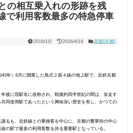
との相互乗入れの形跡を残
線で利用客数最多の特急停車
2016/1/2
2016/4/16
京阪[京都]
治43年）6月に開業した島式２面４線の地上駅で、近鉄京都
３年後に現駅名に改称され、戦後約四半世紀の間は、並走す
る共同使用駅であったという興味深い歴史を有し、かつての
。
に譲るも、近鉄線との乗換客を中心に、京都の繁華街の中心
阪線の駅で最多の利用客数を誇る重要駅となっている。