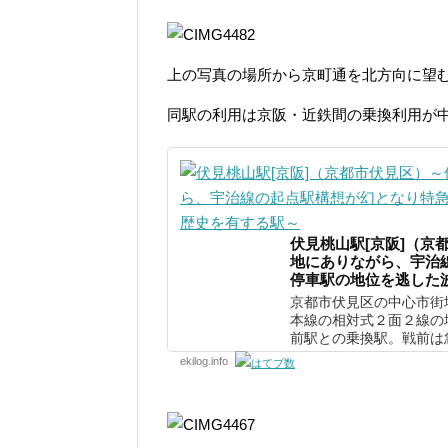
上の写真の場所から京町通を北方向に望む
同駅の利用は京阪・近鉄間の乗換利用が
伏見桃山駅[京阪]（京
地にありながら、宇治
停車駅の地位を逃した
京都市伏見区の中心市街
本線の相対式２面２線の
前駅との乗換駅。戦前は急
ekilog.info