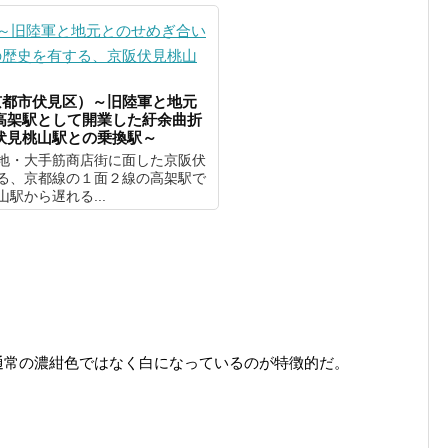
京都市伏見区）～旧陸軍と地元
高架駅として開業した紆余曲折
伏見桃山駅との乗換駅～
地・大手筋商店街に面した京阪伏
る、京都線の１面２線の高架駅で
駅から遅れる...
通常の濃紺色ではなく白になっているのが特徴的だ。