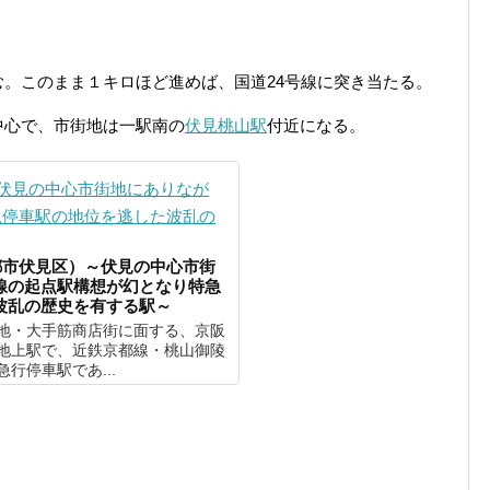
。このまま１キロほど進めば、国道24号線に突き当たる。
中心で、市街地は一駅南の
伏見桃山駅
付近になる。
都市伏見区）～伏見の中心市街
線の起点駅構想が幻となり特急
波乱の歴史を有する駅～
地・大手筋商店街に面する、京阪
地上駅で、近鉄京都線・桃山御陵
行停車駅であ...