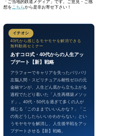
「ご当地的鉄道メディア」です。ご意見・ご感
想を
こちら
から是非お寄せ下さい！
イチオシ
40代から感じるモヤモヤを解消できる
無料動画セミナー
あすコロ式・40代からの人生アッ
プデート【新】戦略
アラフォーでキャリアを失ったバリバリ
左脳人間・スピリチュアル耐性ゼロの元
金融マンが、人生どん底から立ち上がる
過程でたどり着いた「人生再構築メソッ
ド」。40代・50代を過ぎて多くの人が
感じる「このままでいいんかな？」「こ
の先どうしたらいいかわからない」とい
うモヤモヤを解消し、人生後半戦をアッ
プデートさせる【新】戦略。