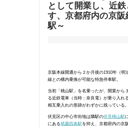
として開業し、近鉄
す、京都府内の京阪
駅～
京阪本線開通から２か月後の1910年（明
線との構内乗換が可能な特急停車駅。
当初「桃山駅」を名乗ったが、開業から
る近鉄電車（当時：奈良電）が乗り入れ
相互乗入れの形跡がわずかに残っている
伏見区の中心市街地は隣駅の
伏見桃山駅
にある
祇園四条駅
を抑え、京都府内の京