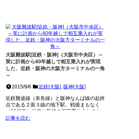
大阪難波駅[近鉄・阪神]（大阪市中央区）～
実に計画から60年越しで相互乗入れが実現
した、近鉄・阪神の大阪方ターミナルの一角
～
2015/9/6
近鉄[大阪]
,
阪神[大阪]
近鉄難波線（奈良線）と阪神なんば線の起終
点である２面３線の地下駅。戦後まもなく
（1946年）近鉄と阪神の相互乗り入れのた
めの路線として計画さ...
記事を読む