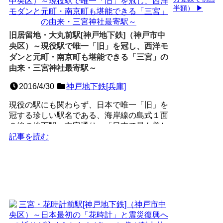
半額） ▶
旧居留地・大丸前駅[神戸地下鉄]（神戸市中
央区）～現役駅で唯一「旧」を冠し、西洋モ
ダンと元町・南京町も堪能できる「三宮」の
由来・三宮神社最寄駅～
2016/4/30
神戸地下鉄[兵庫]
現役の駅にも関わらず、日本で唯一「旧」を
冠する珍しい駅名である、海岸線の島式１面
２線の地下駅。文字通り、「日本で最も美し
い」と評される神戸最...
記事を読む