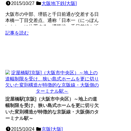
2015/10/27
大阪地下鉄[大阪]
大阪市の中部、堺筋と千日前通が交差する日
本橋一丁目交差点、通称「日本一（にっぽん
いち）」に位置する、堺筋線・千日前線と近
鉄難波線（奈良線）と...
記事を読む
淀屋橋駅[京阪]（大阪市中央区）～地上の道
幅制限を受け、狭い島式ホームを更に切り欠
いた変則構造が特徴的な京阪線・大阪側のタ
ーミナル駅～
2015/10/24
京阪[大阪]