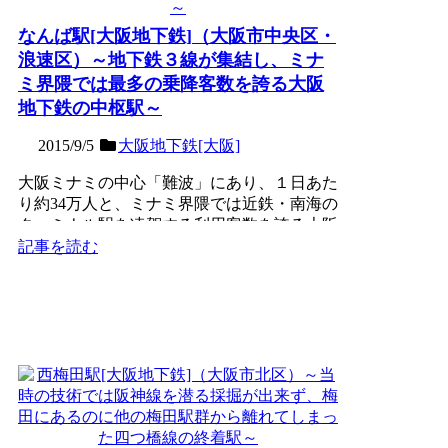
なんば駅[大阪地下鉄]（大阪市中央区・
浪速区）～地下鉄３線が集結し、ミナ
ミ界隈では最多の乗降客数を誇る大阪
地下鉄の中枢駅～
2015/9/5
大阪地下鉄[大阪]
大阪ミナミの中心「難波」にあり、１日あた
り約34万人と、ミナミ界隈では近鉄・南海の
ターミナル駅を凌駕する利用客数を誇る大阪
地下鉄の中枢駅。御...
記事を読む