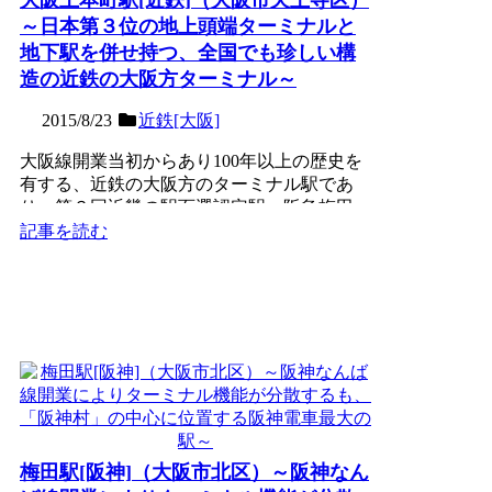
～日本第３位の地上頭端ターミナルと
地下駅を併せ持つ、全国でも珍しい構
造の近鉄の大阪方ターミナル～
2015/8/23
近鉄[大阪]
大阪線開業当初からあり100年以上の歴史を
有する、近鉄の大阪方のターミナル駅であ
り、第３回近畿の駅百選認定駅。阪急梅田
駅・南海なんば駅に次ぐ...
記事を読む
梅田駅[阪神]（大阪市北区）～阪神なん