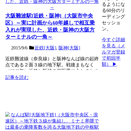
るようにな
る60分のリ
大阪難波駅[近鉄・阪神]（大阪市中央
ーディング
区）～実に計画から60年越しで相互乗
セッショ
ン。
入れが実現した、近鉄・阪神の大阪方
ターミナルの一角～
今すぐ詳細
を見る（メ
2015/9/6
近鉄[大阪]
,
阪神[大阪]
ルマガ登録
で初回半
近鉄難波線（奈良線）と阪神なんば線の起終
額） ▶
点である２面３線の地下駅。戦後まもなく
（1946年）近鉄と阪神の相互乗り入れのため
の路線として計画さ...
記事を読む