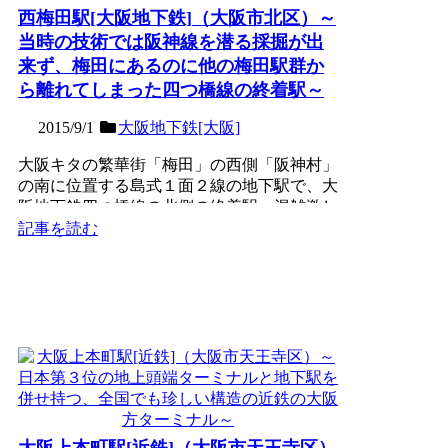
西梅田駅[大阪地下鉄]（大阪市北区）～
当時の技術では阪神線を潜る採掘が出
来ず、梅田にあるのに他の梅田駅群か
ら離れてしまった四つ橋線の終着駅～
2015/9/1
大阪地下鉄[大阪]
大阪キタの繁華街「梅田」の西側「阪神村」
の南に位置する島式１面２線の地下駅で、大
阪地下鉄四つ橋線の北側の終着駅。混雑激し
い御堂筋線の支線とし...
記事を読む
大阪上本町駅[近鉄]（大阪市天王寺区）