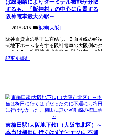
ば線開業によりターミナル機能が分散
するも、「阪神村」の中心に位置する
阪神電車最大の駅～
2015/8/15
阪神[大阪]
阪神百貨店の地下に直結し、５面４線の頭端
式地下ホームを有する阪神電車の大阪側のタ
ーミナル。梅田地域北東側の「阪急村」に対
抗するかのように、周...
記事を読む
東梅田駅[大阪地下鉄]（大阪市北区）～
本当は梅田に行くはずだったのに不運