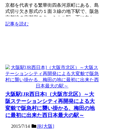
京都を代表する繁華街四条河原町にある、島
式切り欠き形式の１面３線の地下駅で、阪急
京都線の京都側のターミナル駅。西に向かっ
て隣の烏丸駅までの四...
記事を読む
大阪駅[JR西日本]（大阪市北区）～大
阪ステーションシティ再開発による大
変貌で阪急村に襲い掛かる、梅田の地
に最初に出来た西日本最大の駅～
2015/7/14
JR[大阪]