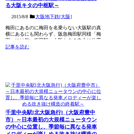
る大阪キタの中枢駅～
2015/8/8
大阪地下鉄[大阪]
梅田にあるのに梅田を名乗らない大阪駅の真
横にあるにも関わらず、阪急梅田駅同様「梅
田」には無い梅田駅。大阪キタの中心に位置
し、日本初の公営地下...
記事を読む
千里中央駅[北大阪急行]（大阪府豊中
市）～日本最初の大規模ニュータウン
の中心に位置し、季節毎に異なる発車
メロディーが楽しめる吹き抜け構造の