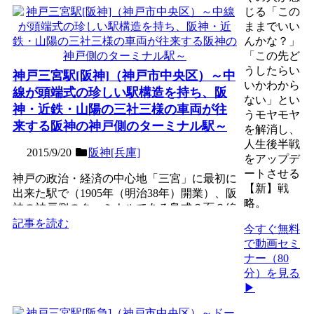
じる「この
ままでいい
んかな？」
「この先ど
うしたらい
神戸三宮駅[阪神]（神戸市中央区）～中
いかわから
線が頭端式の珍しい駅構造を持ち、阪
ない」とい
神・近鉄・山陽の三社三様の車両が往
うモヤモヤ
来する阪神の神戸側のターミナル駅～
を解消し、
人生後半戦
2015/9/20
阪神[兵庫]
をアップデ
ートさせる
神戸の政治・経済の中心地「三宮」に最初に
【新】戦
出来た駅で（1905年（明治38年）開業）、阪
略。
神の神戸側のターミナルである島式２面３線
の地下駅。開業...
記事を読む
今すぐ無料
で動画セミ
ナー（80
分）を見る
▶