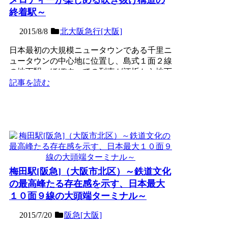
終着駅～
2015/8/8
北大阪急行[大阪]
日本最初の大規模ニュータウンである千里ニ
ュータウンの中心地に位置し、島式１面２線
の地下駅。ほぼすべての列車が江坂から地下
鉄御堂筋線に直通して...
記事を読む
梅田駅[阪急]（大阪市北区）～鉄道文化
の最高峰たる存在感を示す、日本最大
１０面９線の大頭端ターミナル～
2015/7/20
阪急[大阪]