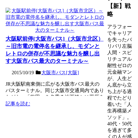
【新】戦
略
アラフォー
でキャリア
大阪駅前停[大阪市バス]（大阪市北区）
を失ったバ
～旧市電の電停名を継承し、モダンと
リバリ左脳
人間・スピ
レトロの併存が不思議な魅力を醸し出
リチュアル
す大阪市バス最大のターミナル～
耐性ゼロの
元金融マン
2015/10/19
大阪市バス[大阪]
が、人生ど
JR大阪駅南東側に広がる大阪市バス最大の
ん底から立
バスターミナル。同じ大阪市交通局内であり
ち上がる過
ながら、「梅田」を名乗る地下鉄とは平仄を
程でたどり
合わせず、旧大阪市電...
記事を読む
着いた「人
生再構築メ
ソッド」。
40代・50代
を過ぎて多
くの人が感