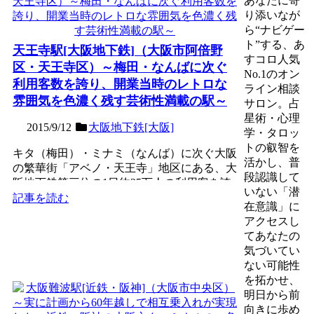
あなたに寄
り添いなが
ら“ナビゲー
ト”する、あ
天王寺駅[大阪地下鉄]（大阪市阿倍野
すコロ人気
区・天王寺区）～梅田・なんばに次ぐ
No.1のオン
利用客数を誇り、開業当時のレトロな
ライン相談
雰囲気を色濃く残す芸術性満載の駅～
サロン。占
星術・心理
2015/9/12
大阪地下鉄[大阪]
学・タロッ
トの叡智を
キタ（梅田）・ミナミ（なんば）に次ぐ大阪
活かし、普
の繁華街「アベノ・天王寺」地区にある、大
段認識して
阪地下鉄第三位の1日約25万人の利用客を誇
いない「潜
る中枢駅で、御堂筋...
記事を読む
在意識」に
アクセスし
てあなたの
気づいてい
ない可能性
を拓かせ、
明日から前
向きに歩め