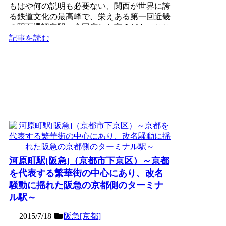
もはや何の説明も必要ない、関西が世界に誇
る鉄道文化の最高峰で、栄えある第一回近畿
の駅百選認定駅。全国広しと言えども、ここ
でしか見ることが出来...
記事を読む
河原町駅[阪急]（京都市下京区）～京都
を代表する繁華街の中心にあり、改名
騒動に揺れた阪急の京都側のターミナ
ル駅～
2015/7/18
阪急[京都]