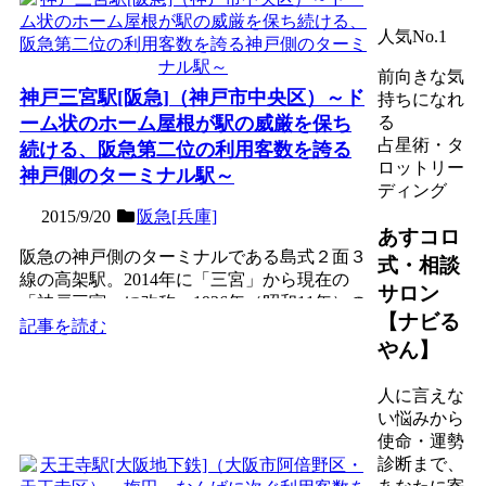
人気No.1
前向きな気
神戸三宮駅[阪急]（神戸市中央区）～ド
持ちになれ
ーム状のホーム屋根が駅の威厳を保ち
る
占星術・タ
続ける、阪急第二位の利用客数を誇る
ロットリー
神戸側のターミナル駅～
ディング
2015/9/20
阪急[兵庫]
あすコロ
阪急の神戸側のターミナルである島式２面３
式・相談
線の高架駅。2014年に「三宮」から現在の
サロン
「神戸三宮」に改称。1936年（昭和11年）の
【ナビる
開業当時から...
記事を読む
やん】
人に言えな
い悩みから
使命・運勢
診断まで、