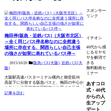
スポンサー
リンク
梅田停[阪急・近鉄バス]（大阪市北区）
イチオシ
～全く同じバス停名称なのに全然違う
40代から感
場所に存在する、関西らしい自己主張
じるモヤモ
の強さが如実に表れているバス停～
ヤを解消で
きる
2015/10/20
阪急バス[大阪]
,
近鉄バス[大
無料動画セ
阪]
ミナー
大阪駅高速バスターミナル構内と御堂筋JR
高架下に分散する阪急バスと、梅田の中心か
あすコロ
ら外れた地下鉄東梅田駅前に位置する近鉄バ
式・40代
スのバス停。同一構内...
記事を読む
からの人
生アップ
デート