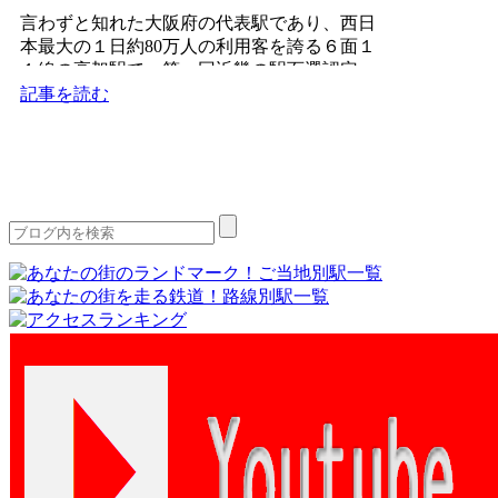
言わずと知れた大阪府の代表駅であり、西日
本最大の１日約80万人の利用客を誇る６面１
１線の高架駅で、第一回近畿の駅百選認定
駅。1874年（明治...
記事を読む