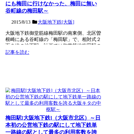
にも梅田に行けなかった、梅田に無い
谷町線の梅田駅～
2015/8/13
大阪地下鉄[大阪]
大阪地下鉄御堂筋線梅田駅の南東側、北区曽
根崎にある谷町線の「梅田駅」で、相対式２
面２線の地下駅。計画では御堂筋線梅田駅の
すぐ隣に建設する予定...
記事を読む
梅田駅[大阪地下鉄]（大阪市北区）～日
本初の公営地下鉄の駅にして地下鉄単
一路線の駅として最多の利用客数を誇