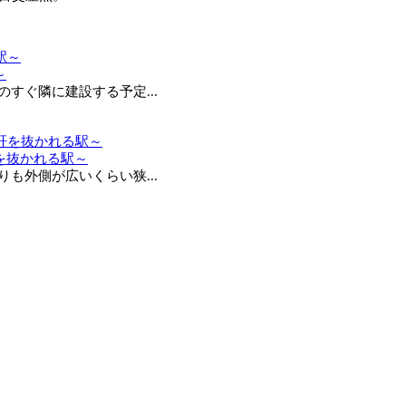
～
ぐ隣に建設する予定...
を抜かれる駅～
外側が広いくらい狭...