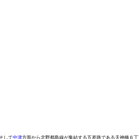
そして
中津
方面から北野都島線が集結する五差路である天神橋６丁