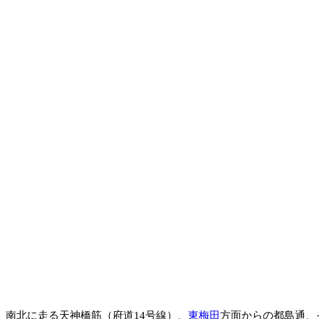
南北に走る天神橋筋（府道14号線）、
東梅田
方面からの都島通、