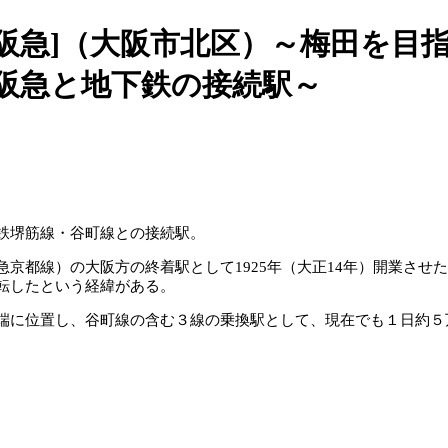
阪急]（大阪市北区）～梅田を目
阪急と地下鉄の接続駅～
鉄堺筋線・谷町線との接続駅。
京都線）の大阪方の終着駅として1925年（大正14年）開業させた
転したという経緯がある。
端に位置し、谷町線の含む３線の乗換駅として、現在でも１日約５