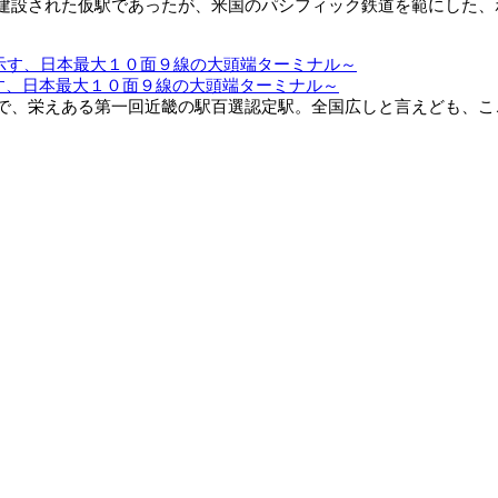
建設された仮駅であったが、米国のパシフィック鉄道を範にした、
す、日本最大１０面９線の大頭端ターミナル～
、栄えある第一回近畿の駅百選認定駅。全国広しと言えども、ここで