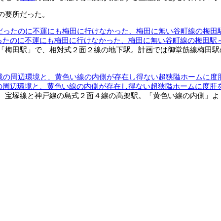
の要所だった。
だったのに不運にも梅田に行けなかった、梅田に無い谷町線の梅田駅
梅田駅」で、相対式２面２線の地下駅。計画では御堂筋線梅田駅のす
載の周辺環境と、黄色い線の内側が存在し得ない超狭隘ホームに度肝
宝塚線と神戸線の島式２面４線の高架駅。「黄色い線の内側」よりも