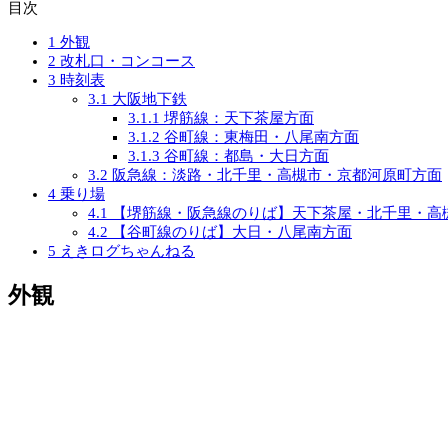
目次
1
外観
2
改札口・コンコース
3
時刻表
3.1
大阪地下鉄
3.1.1
堺筋線：天下茶屋方面
3.1.2
谷町線：東梅田・八尾南方面
3.1.3
谷町線：都島・大日方面
3.2
阪急線：淡路・北千里・高槻市・京都河原町方面
4
乗り場
4.1
【堺筋線・阪急線のりば】天下茶屋・北千里・高
4.2
【谷町線のりば】大日・八尾南方面
5
えきログちゃんねる
外観