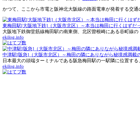
かつて、ここから市電と阪神北大阪線の路面電車が発着する交通
東梅田駅[大阪地下鉄]（大阪市北区）～本当は梅田に行くはず
大阪地下鉄御堂筋線梅田駅の南東側、北区曽根崎にある谷町線の「
ekilog.info
中津駅[阪急]（大阪市北区）～梅田の隣にありながら秘境感満
日本最大の頭端ターミナルである阪急梅田駅の一駅隣に位置する、
ekilog.info