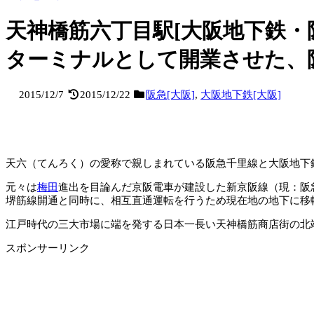
天神橋筋六丁目駅[大阪地下鉄・
ターミナルとして開業させた、
2015/12/7
2015/12/22
阪急[大阪]
,
大阪地下鉄[大阪]
天六（てんろく）の愛称で親しまれている阪急千里線と大阪地下
元々は
梅田
進出を目論んだ京阪電車が建設した新京阪線（現：阪急
堺筋線開通と同時に、相互直通運転を行うため現在地の地下に移
江戸時代の三大市場に端を発する日本一長い天神橋筋商店街の北
スポンサーリンク