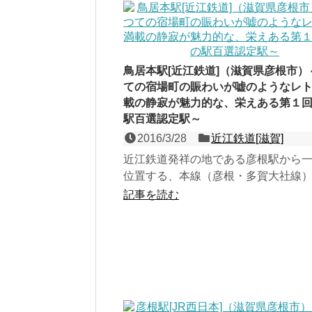
鳥居本駅[近江鉄道]（滋賀県彦根市）
ての宿場町の賑わいが嘘のようなレ
載の静寂が魅力的な、栄えある第１
駅百選認定駅～
2016/3/28
近江鉄道[滋賀]
近江鉄道発祥の地である彦根駅から
位置する、本線（彦根・多賀大社線
１面２線の地上駅。開業当時から存
記事を読む
トロ感満載の洋館駅舎...