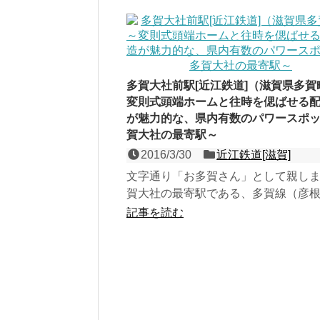
多賀大社前駅[近江鉄道]（滋賀県多賀
変則式頭端ホームと往時を偲ばせる
が魅力的な、県内有数のパワースポ
賀大社の最寄駅～
2016/3/30
近江鉄道[滋賀]
文字通り「お多賀さん」として親し
賀大社の最寄駅である、多賀線（彦
大社線）の頭端式３面２線の地上駅
記事を読む
総氏神・天照大神の両...