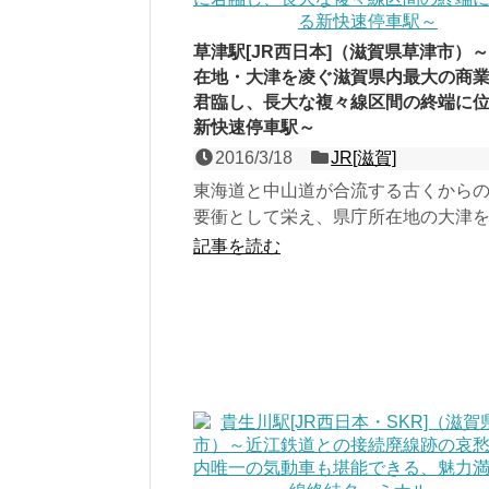
草津駅[JR西日本]（滋賀県草津市）
在地・大津を凌ぐ滋賀県内最大の商
君臨し、長大な複々線区間の終端に
新快速停車駅～
2016/3/18
JR[滋賀]
東海道と中山道が合流する古くから
要衝として栄え、県庁所在地の大津
賀県内最大の商業都市の代表駅であ
記事を読む
湖線・草津線の３面６...