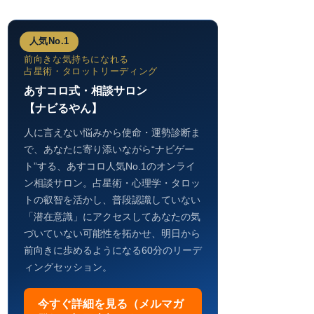
人気No.1
前向きな気持ちになれる
占星術・タロットリーディング
あすコロ式・相談サロン
【ナビるやん】
人に言えない悩みから使命・運勢診断ま
で、あなたに寄り添いながら“ナビゲー
ト”する、あすコロ人気No.1のオンライ
ン相談サロン。占星術・心理学・タロッ
トの叡智を活かし、普段認識していない
「潜在意識」にアクセスしてあなたの気
づいていない可能性を拓かせ、明日から
前向きに歩めるようになる60分のリーデ
ィングセッション。
今すぐ詳細を見る（メルマガ