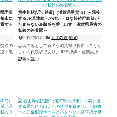
～県庁所
貴生川駅[近江鉄道]（滋賀県甲賀市）～隣接
業都市に
するJR草津線への超レトロな接続廃線跡が
位置する
たまらない哀愁感を醸し出す、滋賀県最古の
私鉄の終着駅～
2016/3/17
近江鉄道[滋賀]
の交通の
忍者の地として有名な滋賀県甲賀市（こうか
を凌ぐ滋
し）の代表駅であり、JR草津線・信楽高原
る、琵琶
鉄道（SKR）の駅と隣接する、島式１面２
記事を読む
線の地上駅。元々JR...