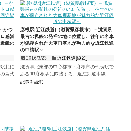
～かつ
彦根駅[近江鉄道]（滋賀県彦根市）～滋賀県
トロ感満
最古の私鉄の発祥の地に位置し、往年の名車
回近畿の
が保存された大車両基地が魅力的な近江鉄道
の中核駅～
2016/3/23
近江鉄道[滋賀]
一駅北に
滋賀県北東部の中心都市・彦根市の代表駅で
）の島式
あるJR彦根駅に隣接する、近江鉄道本線
在するレ
（彦根・多賀大社線）の島式１面２線の地上
記事を読む
駅。滋賀県最古の私鉄・...