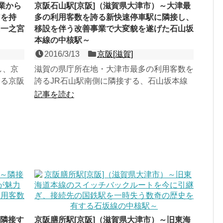
業から
京阪石山駅[京阪]（滋賀県大津市）～大津最
アを持
多の利用客数を誇る新快速停車駅に隣接し、
国一之宮
移設を伴う改善事業で大変貌を遂げた石山坂
本線の中核駅～
2016/3/13
京阪[滋賀]
し、京
滋賀の県庁所在地・大津市最多の利用客数を
誇る京阪
誇るJR石山駅南側に隣接する、石山坂本線
本線の相
の島式１面２線の地上駅。東海道本線の旧ル
記事を読む
ートを継承した大津電...
～隣接す
京阪膳所駅[京阪]（滋賀県大津市）～旧東海