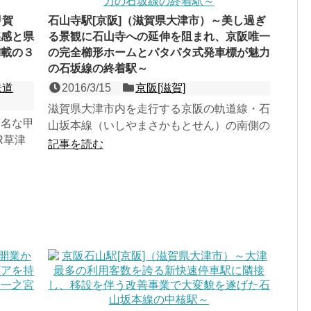
甲賀
石山寺駅[京阪]（滋賀県大津市）～美し過ぎ
愁感と県
る景観に石山寺への延伸を阻まれ、京阪唯一
満載の３
の完全櫛形ホームとパタパタ式発車標が魅力
の石坂線の終着駅～
鉄道
2016/3/15
京阪[滋賀]
滋賀県大津市内を走行する京阪の軌道線・石
有名な甲
山坂本線（いしやまさかもとせん）の南側の
R草津
終着駅である、頭端式３面２線の地上駅。開
記事を読む
の２面
業当初は「石山駅」を...