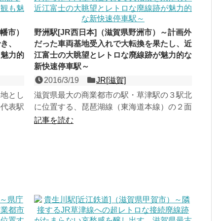
八幡市）
野洲駅[JR西日本]（滋賀県野洲市）～計画外
でき、
だった車両基地受入れで大転換を果たし、近
も魅力的
江富士の大眺望とレトロな廃線跡が魅力的な
新快速停車駅～
2016/3/19
JR[滋賀]
の地とし
滋賀県最大の商業都市の駅・草津駅の３駅北
の代表駅
に位置する、琵琶湖線（東海道本線）の２面
２面３線
３線の地上駅で、駅北側に車両基地を有する
記事を読む
新快速停車駅。近江八...