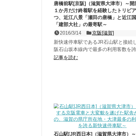
唐橋前駅[京阪]（滋賀県大津市）～開
１か月だけ終着駅を経験したトリビ
つ、近江八景「瀬田の唐橋」と近江
「建部大社」の最寄駅～
2016/3/14
京阪[滋賀]
新快速停車駅であるJR石山駅と接続
阪石山坂本線内で最多の利用客数を
石山駅の一駅南に位置する、石山坂
記事を読む
対式２面２線の地上駅...
石山駅[JR西日本]（滋賀県大津市）