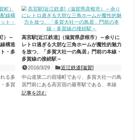
町）～
高宮駅[近江鉄道]（滋賀県彦根市）～余りに
配線構造
レトロ過ぎる大胆な三角ホームが魔性的魅力
ット・多
を放つ、「多賀大社一の鳥居」門前の本線・
多賀線の接続駅～
2016/3/29
近江鉄道[滋賀]
まれる多
中山道第二の宿場町であり、多賀大社一の鳥
根・多賀
居門前にある高宮宿の最寄駅である、本線
。日本の
（彦根・多賀大社線／湖東近江路線）と多賀
記事を読む
線が接続する２面３線の...