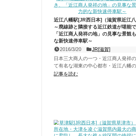
近江八幡駅[JR西日本]（滋賀県近江
～廃線跡と隣接する近江鉄道が堪能
「近江商人発祥の地」の見事な景観
な新快速停車駅～
2016/3/20
JR[滋賀]
日本三大商人の一つ・近江商人発祥
て有名な湖東の中心都市・近江八幡
である、琵琶湖線（東海道本線）の
記事を読む
の地上駅。草津以東の...