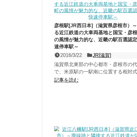
彦根駅[JR西日本]（滋賀県彦根市）
る近江鉄道の大車両基地と国宝・彦
の風情が魅力的な、近畿の駅百選認
速停車駅～
2016/3/22
JR[滋賀]
滋賀県北東部の中心都市・彦根市の
で、米原駅の一駅南に位置する相対
線の地上駅で、第４回近畿の駅百選
記事を読む
譜代大名・井伊家の居城...