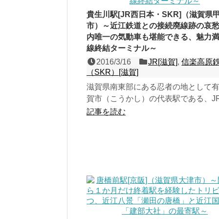
貴生川駅[JR西日本・SKR]（滋賀県
市）～近江鉄道との接続廃線跡の哀
内唯一の気動車も堪能できる、魅力
線終結ターミナル～
2016/3/16
JR[滋賀]
,
信楽高原
（SKR）[滋賀]
滋賀県南東部にある忍者の地として
賀市（こうかし）の代表駅である、J
線と信楽高原鉄道（SKR）・信楽線
記事を読む
３線の地上駅。元々草...