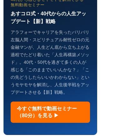
無料動画セミナー
あすコロ式・40代からの人生アッ
プデート【新】戦略
アラフォーでキャリアを失ったバリバリ
左脳人間・スピリチュアル耐性ゼロの元
金融マンが、人生どん底から立ち上がる
過程でたどり着いた「人生再構築メソッ
ド」。40代・50代を過ぎて多くの人が
感じる「このままでいいんかな？」「こ
の先どうしたらいいかわからない」とい
うモヤモヤを解消し、人生後半戦をアッ
プデートさせる【新】戦略。
今すぐ無料で動画セミナー
（80分）を見る ▶