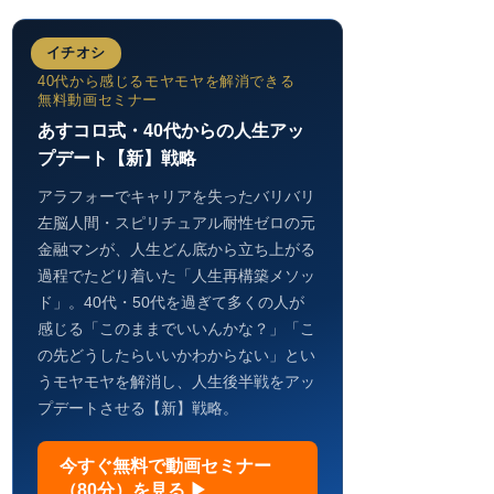
イチオシ
40代から感じるモヤモヤを解消できる
無料動画セミナー
あすコロ式・40代からの人生アッ
プデート【新】戦略
アラフォーでキャリアを失ったバリバリ
左脳人間・スピリチュアル耐性ゼロの元
金融マンが、人生どん底から立ち上がる
過程でたどり着いた「人生再構築メソッ
ド」。40代・50代を過ぎて多くの人が
感じる「このままでいいんかな？」「こ
の先どうしたらいいかわからない」とい
うモヤモヤを解消し、人生後半戦をアッ
プデートさせる【新】戦略。
今すぐ無料で動画セミナー
（80分）を見る ▶