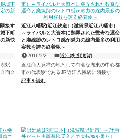
～隣接す
近江八幡駅[近江鉄道]（滋賀県近江八幡市）
根城下町
～ライバルと大資本に翻弄された数奇な運命
定の新快
と廃線跡のレトロ感が魅力の線内最多の利用
客数を誇る終着駅～
2016/3/21
近江鉄道[滋賀]
代表駅
近江商人発祥の地として有名な湖東の中心都
式２面２
市の代表駅であるJR近江八幡駅に隣接す
認定駅。
る、八日市線（万葉あかね線）の島式１面２
記事を読む
線の地上駅。近江鉄道最...