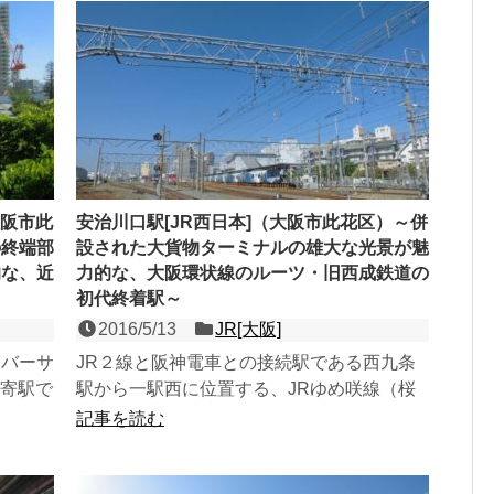
大阪市此
安治川口駅[JR西日本]（大阪市此花区）～併
の終端部
設された大貨物ターミナルの雄大な光景が魅
的な、近
力的な、大阪環状線のルーツ・旧西成鉄道の
初代終着駅～
2016/5/13
JR[大阪]
ニバーサ
JR２線と阪神電車との接続駅である西九条
最寄駅で
駅から一駅西に位置する、JRゆめ咲線（桜
式２面
島線）の島式１面２線の地上駅。大阪環状線
記事を読む
のルーツ一つである旧...