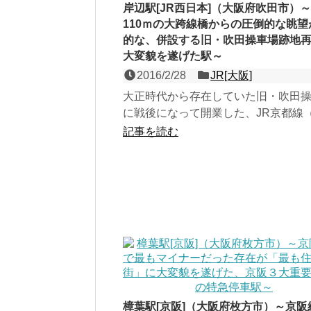
岸辺駅[JR西日本]（大阪府吹田市）
110ｍの大跨線橋からの圧倒的な眺望
的な、併設する旧・吹田操車場跡地
大変貌を遂げた駅～
2016/2/28
JR[大阪]
大正時代から存在していた旧・吹田
に戦後になって開業した、JR京都線
道本線）の島式２面４線の地上駅。
記事を読む
地は「岸部」だが、駅...
樟葉駅[京阪]（大阪府枚方市）～京阪