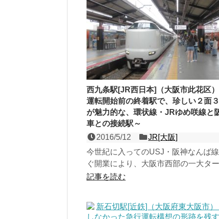
西九条駅[JR西日本]（大阪市此花区
運転開始前の終着駅で、珍しい２面
が魅力的な、環状線・JRゆめ咲線と
車との接続駅～
2016/5/12
JR[大阪]
今世紀に入ってのUSJ・阪神なんば
ぐ開業により、大阪市西部の一大タ
駅へと昇格した、大阪環状線とJRゆ
記事を読む
（桜島線）の島式２...