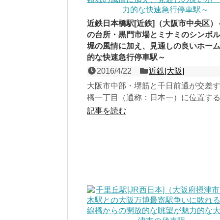
近鉄日本橋駅[近鉄]（大阪市中央区）
の台所・黒門市場とミナミのシンボ
堀の風情に加え、見通しの良いホー
的な快速急行停車駅～
2016/4/22
近鉄[大阪]
大阪市中部・堺筋と千日前通が交差
橋一丁目（通称：日本一）に位置す
線（奈良線）の相対式２面２線の地
記事を読む
大阪地下鉄堺筋線と千...