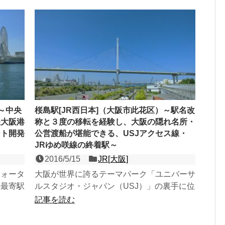
～中央
桜島駅[JR西日本]（大阪市此花区）～駅名改
鉄大阪港
称と３度の移転を経験し、大阪の隠れ名所・
ント開発
公営渡船が堪能できる、USJアクセス線・
JRゆめ咲線の終着駅～
2016/5/15
JR[大阪]
ウォータ
大阪が世界に誇るテーマパーク「ユニバーサ
の最寄駅
ルスタジオ・ジャパン（USJ）」の裏手に位
式１面２
置する、JRゆめ咲線の島式１面２線の終着
記事を読む
駅。明治時代に「天...