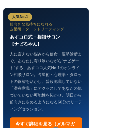
人気No.1
前向きな気持ちになれる
占星術・タロットリーディング
あすコロ式・相談サロン
【ナビるやん】
人に言えない悩みから使命・運勢診断ま
で、あなたに寄り添いながら“ナビゲー
ト”する、あすコロ人気No.1のオンライ
ン相談サロン。占星術・心理学・タロッ
トの叡智を活かし、普段認識していない
「潜在意識」にアクセスしてあなたの気
づいていない可能性を拓かせ、明日から
前向きに歩めるようになる60分のリーデ
ィングセッション。
今すぐ詳細を見る（メルマガ