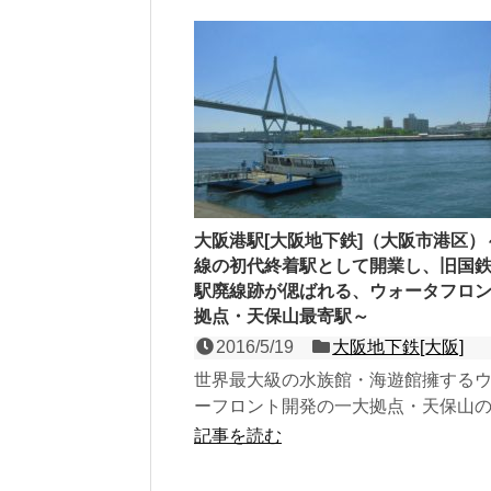
大阪港駅[大阪地下鉄]（大阪市港区）
線の初代終着駅として開業し、旧国
駅廃線跡が偲ばれる、ウォータフロ
拠点・天保山最寄駅～
2016/5/19
大阪地下鉄[大阪]
世界最大級の水族館・海遊館擁する
ーフロント開発の一大拠点・天保山
で、中央線初代終着駅でもある、島
記事を読む
線の高架駅。 ...