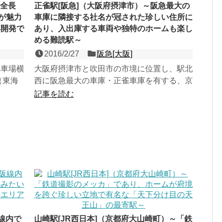
～全長
正雀駅[阪急]（大阪府摂津市）～阪急最大の
が魅力
車庫に隣接する社名が冠された珍しい住所に
再開発で
あり、入出庫する車両や独特のホームも楽し
める難読駅～
2016/2/27
阪急[大阪]
操車場横
大阪府摂津市と吹田市の市境に位置し、駅北
（東海
西に阪急最大の車庫・正雀車庫を有する、京
駅の所在
都線の島式２面４線の地上駅。駅下を直交す
記事を読む
る正雀川に因んで名づ...
線内で
山崎駅[JR西日本]（京都府大山崎町）～「鉄