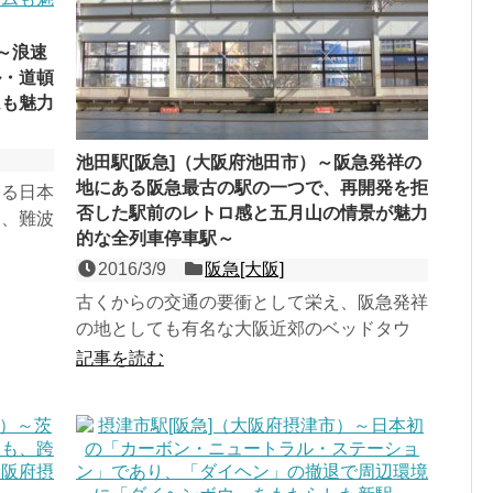
～浪速
ル・道頓
ムも魅力
池田駅[阪急]（大阪府池田市）～阪急発祥の
地にある阪急最古の駅の一つで、再開発を拒
する日本
否した駅前のレトロ感と五月山の情景が魅力
る、難波
的な全列車停車駅～
下駅で、
2016/3/9
阪急[大阪]
古くからの交通の要衝として栄え、阪急発祥
の地としても有名な大阪近郊のベッドタウ
ン・池田市の中心駅である、宝塚線の島式１
記事を読む
面２線の高架駅で、特急...