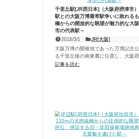
千里丘駅[JR西日本]（大阪府摂津市
駅との大阪万博最寄駅争いに敗れる
橋からの開放的な眺望が魅力的な大
市の代表駅～
2016/3/1
JR[大阪]
大阪万博の開催地であった万博記念
る千里丘陵の南東麓に位置し、大阪
最多の利用客数を誇る、JR京都線（
記事を読む
本線）の２面４線の地...