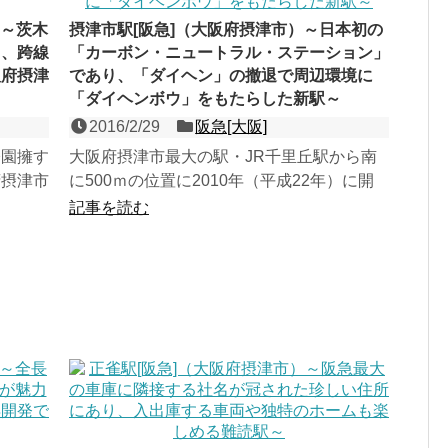
）～茨木
摂津市駅[阪急]（大阪府摂津市）～日本初の
も、跨線
「カーボン・ニュートラル・ステーション」
阪府摂津
であり、「ダイヘン」の撤退で周辺環境に
「ダイヘンボウ」をもたらした新駅～
2016/2/29
阪急[大阪]
公園擁す
大阪府摂津市最大の駅・JR千里丘駅から南
府摂津市
に500ｍの位置に2010年（平成22年）に開
東海道
業した、京都線の相対式２面２線の地上駅。
記事を読む
元々重...