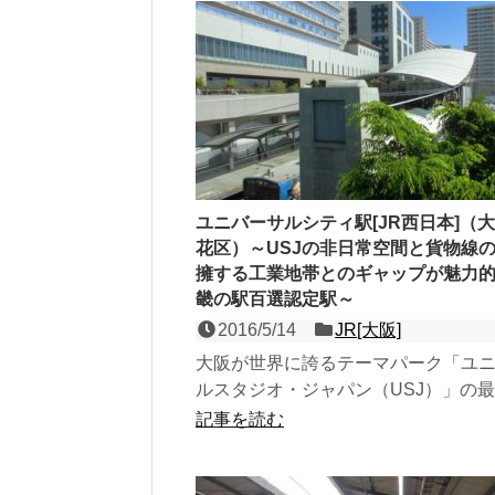
ユニバーサルシティ駅[JR西日本]（
花区）～USJの非日常空間と貨物線
擁する工業地帯とのギャップが魅力
畿の駅百選認定駅～
2016/5/14
JR[大阪]
大阪が世界に誇るテーマパーク「ユ
ルスタジオ・ジャパン（USJ）」の
ある。JRゆめ咲線（桜島線）の相対
記事を読む
２線の地上駅。安治...