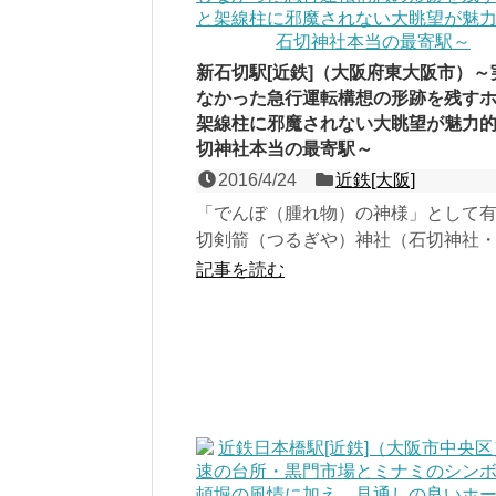
新石切駅[近鉄]（大阪府東大阪市）～
なかった急行運転構想の形跡を残す
架線柱に邪魔されない大眺望が魅力
切神社本当の最寄駅～
2016/4/24
近鉄[大阪]
「でんぼ（腫れ物）の神様」として
切剣箭（つるぎや）神社（石切神社
ん）の本当の最寄駅である、けいは
記事を読む
２面３線の高架駅。石...