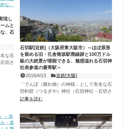
実現し
ホームと
的な、石
石切駅[近鉄]（大阪府東大阪市）～ほぼ原形
を留める旧・孔舎衛坂駅廃線跡と100万ドル
有名な石
級の大絶景が堪能できる、魅惑溢れる石切神
・石切さ
社表参道の最寄駅～
んな線の
2016/4/23
近鉄[大阪]
「でんぼ（腫れ物）の神様」として有名な石
切剣箭（つるぎや）神社（石切神社・石切さ
ん）表参道の最寄駅である、奈良線の島式２
記事を読む
面４線の地上駅。駅西...