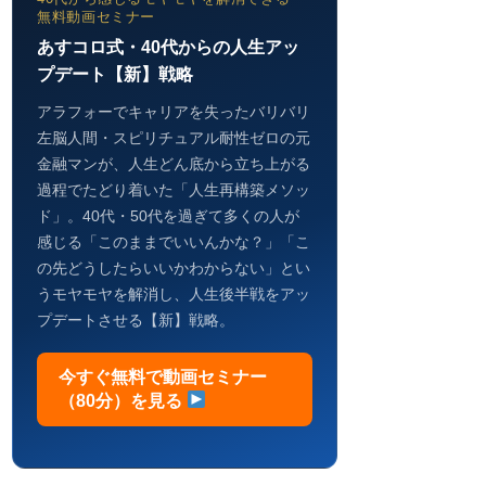
無料動画セミナー
あすコロ式・40代からの人生アッ
プデート【新】戦略
アラフォーでキャリアを失ったバリバリ
左脳人間・スピリチュアル耐性ゼロの元
金融マンが、人生どん底から立ち上がる
過程でたどり着いた「人生再構築メソッ
ド」。40代・50代を過ぎて多くの人が
感じる「このままでいいんかな？」「こ
の先どうしたらいいかわからない」とい
うモヤモヤを解消し、人生後半戦をアッ
プデートさせる【新】戦略。
今すぐ無料で動画セミナー
（80分）を見る