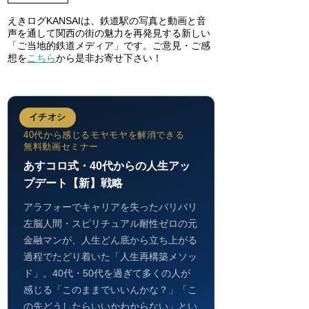
えきログKANSAIは、鉄道駅の写真と動画と音
声を通して関西の街の魅力を再発見する新しい
「ご当地的鉄道メディア」です。ご意見・ご感
想を
こちら
から是非お寄せ下さい！
イチオシ
40代から感じるモヤモヤを解消できる
無料動画セミナー
あすコロ式・40代からの人生アッ
プデート【新】戦略
アラフォーでキャリアを失ったバリバリ
左脳人間・スピリチュアル耐性ゼロの元
金融マンが、人生どん底から立ち上がる
過程でたどり着いた「人生再構築メソッ
ド」。40代・50代を過ぎて多くの人が
感じる「このままでいいんかな？」「こ
の先どうしたらいいかわからない」とい