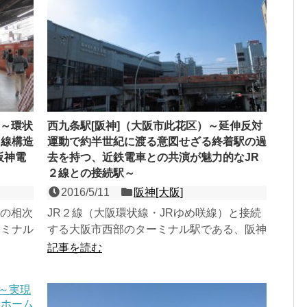
）～環状
西九条駅[阪神]（大阪市此花区）～延伸反対
３線構造
運動で約半世紀に渡る意図せざる終着駅の過
阪神電
去を持つ、近鉄電車との共演が魅力的なJR
２線との接続駅～
2016/5/11
阪神[大阪]
線の相次
JR２線（大阪環状線・JRゆめ咲線）と接続
ーミナル
する大阪市西部のターミナル駅である、阪神
め咲線
なんば線の相対式２面２線の高架駅。旧・伝
記事を読む
法線の延伸により開...